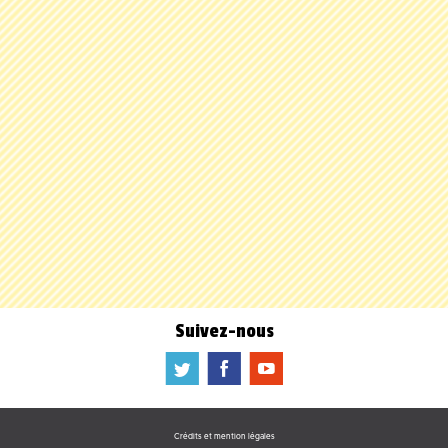
Suivez-nous
a
b
f
Crédits et mention légales