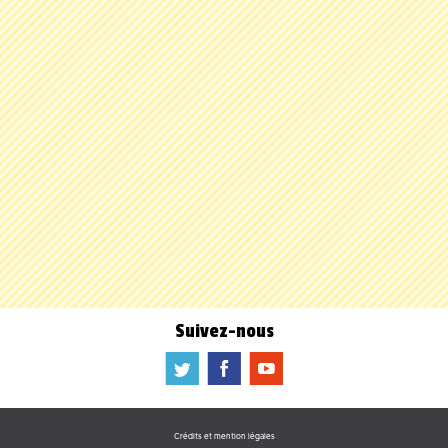
Suivez-nous
a
b
f
Crédits et mention légales