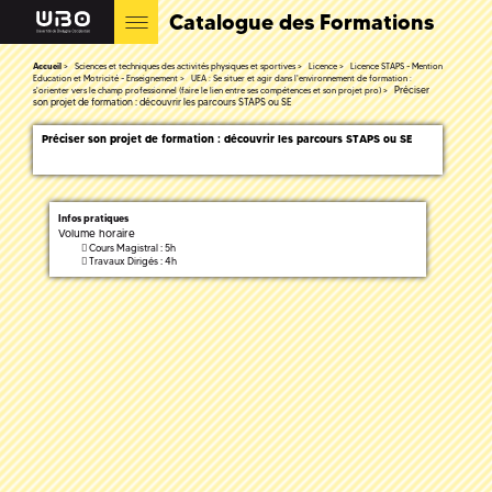
Catalogue des Formations
Accueil
Sciences et techniques des activités physiques et sportives
Licence
Licence STAPS - Mention
Education et Motricité - Enseignement
UEA : Se situer et agir dans l'environnement de formation :
Préciser
s'orienter vers le champ professionnel (faire le lien entre ses compétences et son projet pro)
son projet de formation : découvrir les parcours STAPS ou SE
Préciser son projet de formation : découvrir les parcours STAPS ou SE
Infos pratiques
Volume horaire
Cours Magistral : 5h
Travaux Dirigés : 4h