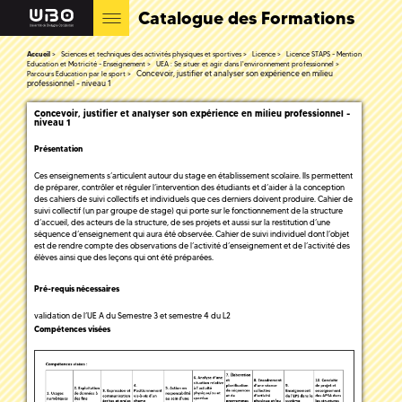
Catalogue des Formations
Accueil
Sciences et techniques des activités physiques et sportives
Licence
Licence STAPS - Mention
Education et Motricité - Enseignement
UEA : Se situer et agir dans l'environnement professionnel
Concevoir, justifier et analyser son expérience en milieu
Parcours Education par le sport
professionnel - niveau 1
Concevoir, justifier et analyser son expérience en milieu professionnel -
niveau 1
Présentation
Ces enseignements s’articulent autour du stage en établissement scolaire. Ils permettent
de préparer, contrôler et réguler l’intervention des étudiants et d’aider à la conception
des cahiers de suivi collectifs et individuels que ces derniers doivent produire. Cahier de
suivi collectif (un par groupe de stage) qui porte sur le fonctionnement de la structure
d’accueil, des acteurs de la structure, de ses projets et aussi sur la restitution d’une
séquence d’enseignement qui aura été observée. Cahier de suivi individuel dont l’objet
est de rendre compte des observations de l’activité d’enseignement et de l’activité des
élèves ainsi que des leçons qui ont été préparées.
Pré-requis nécessaires
validation de l’UE A du Semestre 3 et semestre 4 du L2
Compétences visées