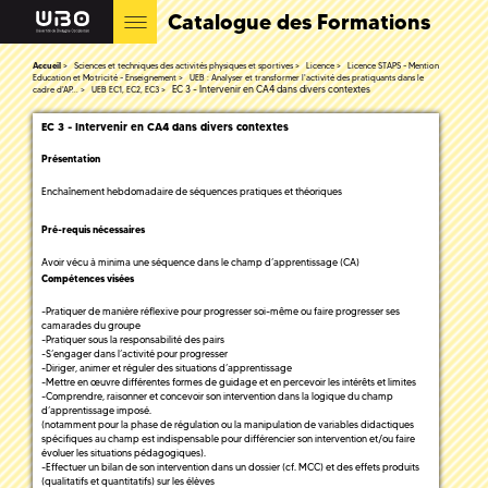
Catalogue des Formations
Accueil
Sciences et techniques des activités physiques et sportives
Licence
Licence STAPS - Mention
Education et Motricité - Enseignement
UEB : Analyser et transformer l'activité des pratiquants dans le
EC 3 - Intervenir en CA4 dans divers contextes
cadre d'AP...
UEB EC1, EC2, EC3
EC 3 - Intervenir en CA4 dans divers contextes
Présentation
Enchaînement hebdomadaire de séquences pratiques et théoriques
Pré-requis nécessaires
Avoir vécu à minima une séquence dans le champ d’apprentissage (CA)
Compétences visées
-Pratiquer de manière réflexive pour progresser soi-même ou faire progresser ses
camarades du groupe
-Pratiquer sous la responsabilité des pairs
-S’engager dans l’activité pour progresser
-Diriger, animer et réguler des situations d’apprentissage
-Mettre en œuvre différentes formes de guidage et en percevoir les intérêts et limites
-Comprendre, raisonner et concevoir son intervention dans la logique du champ
d’apprentissage imposé.
(notamment pour la phase de régulation ou la manipulation de variables didactiques
spécifiques au champ est indispensable pour différencier son intervention et/ou faire
évoluer les situations pédagogiques).
-Effectuer un bilan de son intervention dans un dossier (cf. MCC) et des effets produits
(qualitatifs et quantitatifs) sur les élèves