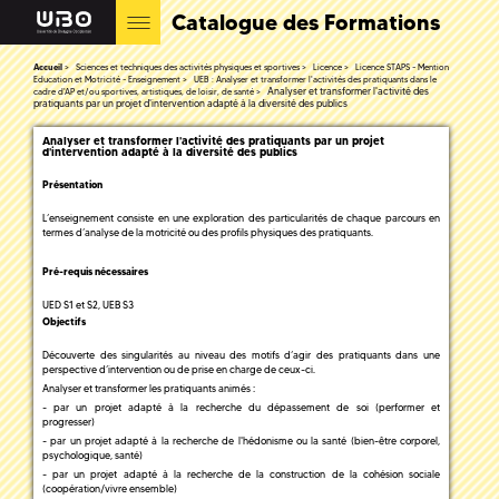
Catalogue des Formations
Accueil
Sciences et techniques des activités physiques et sportives
Licence
Licence STAPS - Mention
Education et Motricité - Enseignement
UEB : Analyser et transformer l'activités des pratiquants dans le
Analyser et transformer l'activité des
cadre d'AP et/ou sportives, artistiques, de loisir, de santé
pratiquants par un projet d'intervention adapté à la diversité des publics
Analyser et transformer l'activité des pratiquants par un projet
d'intervention adapté à la diversité des publics
Présentation
L’enseignement consiste en une exploration des particularités de chaque parcours en
termes d’analyse de la motricité ou des profils physiques des pratiquants.
Pré-requis nécessaires
UED S1 et S2, UEB S3
Objectifs
Découverte des singularités au niveau des motifs d’agir des pratiquants dans une
perspective d’intervention ou de prise en charge de ceux-ci.
Analyser et transformer les pratiquants animés :
- par un projet adapté à la recherche du dépassement de soi (performer et
progresser)
- par un projet adapté à la recherche de l'hédonisme ou la santé (bien-être corporel,
psychologique, santé)
- par un projet adapté à la recherche de la construction de la cohésion sociale
(coopération/vivre ensemble)