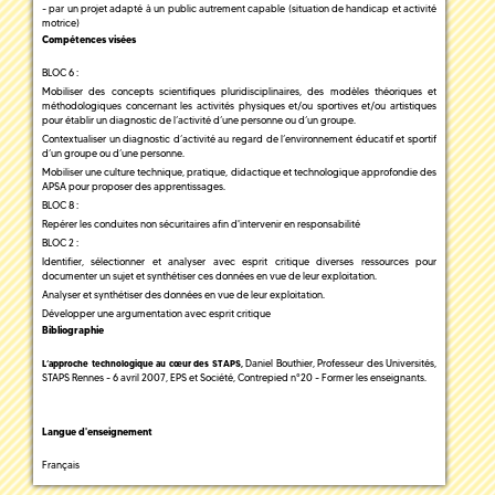
- par un projet adapté à un public autrement capable (situation de handicap et activité
motrice)
Compétences visées
BLOC 6 :
Mobiliser des concepts scientifiques pluridisciplinaires, des modèles théoriques et
méthodologiques concernant les activités physiques et/ou sportives et/ou artistiques
pour établir un diagnostic de l’activité d’une personne ou d’un groupe.
Contextualiser un diagnostic d’activité au regard de l’environnement éducatif et sportif
d’un groupe ou d’une personne.
Mobiliser une culture technique, pratique, didactique et technologique approfondie des
APSA pour proposer des apprentissages.
BLOC 8 :
Repérer les conduites non sécuritaires afin d'intervenir en responsabilité
BLOC 2 :
Identifier, sélectionner et analyser avec esprit critique diverses ressources pour
documenter un sujet et synthétiser ces données en vue de leur exploitation.
Analyser et synthétiser des données en vue de leur exploitation.
Développer une argumentation avec esprit critique
Bibliographie
Daniel Bouthier, Professeur des Universités,
L’approche technologique au cœur des STAPS,
STAPS Rennes - 6 avril 2007, EPS et Société, Contrepied n°20 - Former les enseignants.
Langue d'enseignement
Français