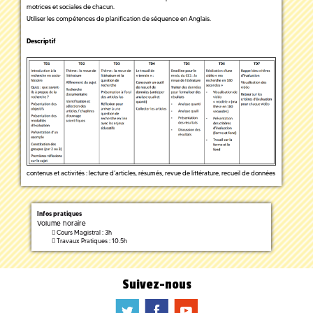
motrices et sociales de chacun.
Utiliser les compétences de planification de séquence en Anglais.
Descriptif
contenus et activités : lecture d’articles, résumés, revue de littérature, recueil de données
Infos pratiques
Volume horaire
Cours Magistral : 3h
Travaux Pratiques : 10.5h
Suivez-nous
a
b
f