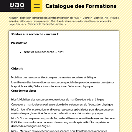
Catalogue des Formations
Accueil
Sciences et techniques des activités physiques et sportives
Licence
Licence STAPS - Mention
Education et Motricité - Enseignement
UED : Investir des savoirs, outils et méthodes au service d'un
S'initier à la recherche - niveau 2
projet éducatif
S'initier à la recherche - niveau 2
Présentation
S'initier à la recherche - niv 1
Objectifs
Mobiliser des ressources électroniques de manière sécurisée et éthique
Identifier et sélectionner diverses ressources spécialisées pour documenter un sujet sur
le sport, la société, l'éducation ou les situations d'éducation physique.
Compétences visées
bloc 1: Mobiliser des ressources électroniques de manière sécurisée et éthique
Concevoir et manipuler un outil au service de l'enseignement de l'éducation physique
bloc 2: Identifier et sélectionner diverses ressources spécialisées pour documenter un
sujet sur le sport, la société, l'éducation ou les situations d'éducation physique.
bloc 3: Communiquer en anglais de façon détaillée sur une variété de sujets en lien avec
l'EPS. Produire un discours cohérent dans un anglais de spécialité. Être capable de
donner des consignes en Anglais.
bloc 7: Mettre en œuvre et conduire des séances pour transformer ces conduites