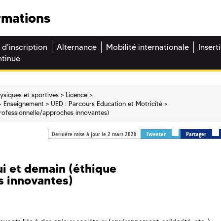
rmations
 d'inscription
Alternance
Mobilité internationale
Insert
ntinue
hysiques et sportives
Licence
 - Enseignement
UED : Parcours Education et Motricité
professionnelle/approches innovantes)
Dernière mise à jour le 2 mars 2026
Tweeter
Partager
ui et demain (éthique
s innovantes)