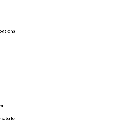
pations
ts
mpte le