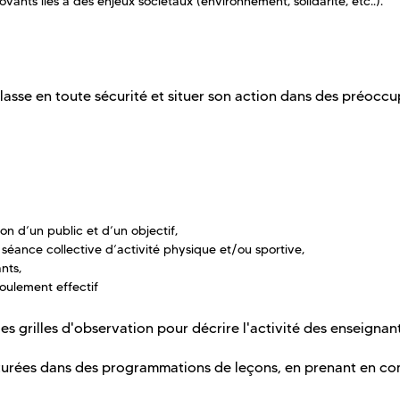
vants liés à des enjeux sociétaux (environnement, solidarité, etc..).
asse en toute sécurité et situer son action dans des préoccu
n d’un public et d’un objectif,
éance collective d’activité physique et/ou sportive,
nts,
oulement effectif
es grilles d'observation pour décrire l'activité des enseignan
turées dans des programmations de leçons, en prenant en co