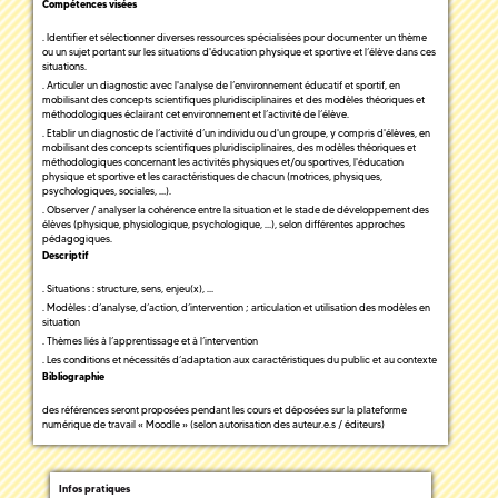
Compétences visées
. Identifier et sélectionner diverses ressources spécialisées pour documenter un thème
ou un sujet portant sur les situations d'éducation physique et sportive et l’élève dans ces
situations.
. Articuler un diagnostic avec l'analyse de l’environnement éducatif et sportif, en
mobilisant des concepts scientifiques pluridisciplinaires et des modèles théoriques et
méthodologiques éclairant cet environnement et l’activité de l’élève.
. Etablir un diagnostic de l’activité d’un individu ou d'un groupe, y compris d'élèves, en
mobilisant des concepts scientifiques pluridisciplinaires, des modèles théoriques et
méthodologiques concernant les activités physiques et/ou sportives, l'éducation
physique et sportive et les caractéristiques de chacun (motrices, physiques,
psychologiques, sociales, …).
. Observer / analyser la cohérence entre la situation et le stade de développement des
élèves (physique, physiologique, psychologique, …), selon différentes approches
pédagogiques.
Descriptif
. Situations : structure, sens, enjeu(x), …
. Modèles : d’analyse, d’action, d’intervention ; articulation et utilisation des modèles en
situation
. Thèmes liés à l’apprentissage et à l’intervention
. Les conditions et nécessités d’adaptation aux caractéristiques du public et au contexte
Bibliographie
des références seront proposées pendant les cours et déposées sur la plateforme
numérique de travail « Moodle » (selon autorisation des auteur.e.s / éditeurs)
Infos pratiques