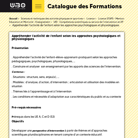
Catalogue des Formations
Accueil
Sciences et techniques des activités physiques et sportives
Licence
Licence STAPS - Mention
Education et Motricité - Enseignement
UEE : Compétences scientifiques au service de l'intervention en EP
Appréhender l'activité de l'enfant selon les approches psychologiques et physiologiques
Appréhender l'activité de l'enfant selon les approches psychologiques et
physiologiques
Présentation
. Appréhender l'activité de l'enfant-élève-apprenant-pratiquant selon les approches
pédagogiques, psychologiques, physiologiques, …
. Construire et analyser son enseignement par les apports des sciences de l'intervention.
Contenus :
. Situations : structure, sens, enjeu(x), …
. Modèles : d’analyse, d’action, d’intervention ; articulation et utilisation des modèles en
situation
. Thèmes liés à l’apprentissage et à l’intervention
. Les conditions et nécessités d’adaptation aux caractéristiques du public et au contexte
Pré-requis nécessaires
rérequis dans les UE A, C et D (S3)
P
Objectifs
Développer une
à partir de thèmes et d'approches
perspective d'intervention
scientifiques pluridisciplinaires en tenant compte d’un contexte éducatif.