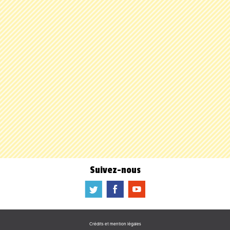
Suivez-nous
a
b
f
Crédits et mention légales