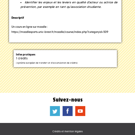
Identifier les enjeux et les leviers en qualité d'acteur ou actrice de
prévention, par exemple en tant qu'association étudiante.
Descriptif
Un cours en ligne sur moodle :
https://moodlesports.univ-brest.fr/moodle/course/index.php?categoryid=509
Infos pratiques
1 crédits
(
système européen de transfert et d'accumulation de crédits)
Suivez-nous
a
b
f
Crédits et mention légales