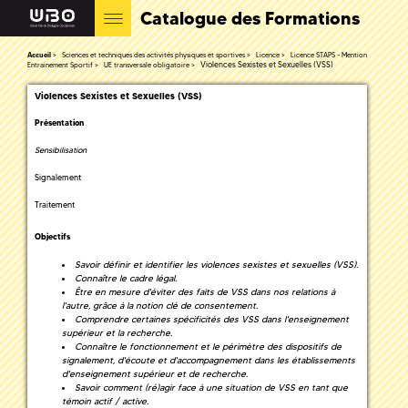
Catalogue des Formations
Accueil
Sciences et techniques des activités physiques et sportives
Licence
Licence STAPS - Mention
Violences Sexistes et Sexuelles (VSS)
Entrainement Sportif
UE transversale obligatoire
Violences Sexistes et Sexuelles (VSS)
Présentation
Sensibilisation
Signalement
Traitement
Objectifs
Savoir définir et identifier les violences sexistes et sexuelles (VSS).
Connaître le cadre légal.
Être en mesure d'éviter des faits de VSS dans nos relations à
l'autre, grâce à la notion clé de consentement.
Comprendre certaines spécificités des VSS dans l'enseignement
supérieur et la recherche.
Connaître le fonctionnement et le périmètre des dispositifs de
signalement, d'écoute et d'accompagnement dans les établissements
d'enseignement supérieur et de recherche.
Savoir comment (ré)agir face à une situation de VSS en tant que
témoin actif / active.