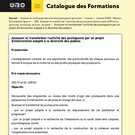
Catalogue des Formations
Accueil
Sciences et techniques des activités physiques et sportives
Licence
Licence STAPS - Mention
Entrainement Sportif
UEB : Analyser et transformer l'activités des pratiquants dans le cadre d'AP et/ou
Analyser et transformer l'activité des pratiquants par un
sportives, artistiques, de loisir, de santé
projet d'intervention adapté à la diversité des publics
Analyser et transformer l'activité des pratiquants par un projet
d'intervention adapté à la diversité des publics
Présentation
L’enseignement consiste en une exploration des particularités de chaque parcours en
termes d’analyse de la motricité ou des profils physiques des pratiquants.
Pré-requis nécessaires
UED S1 et S2, UEB S3
Objectifs
Découverte des singularités au niveau des motifs d’agir des pratiquants dans une
perspective d’intervention ou de prise en charge de ceux-ci.
Analyser et transformer les pratiquants animés :
- par un projet adapté à la recherche du dépassement de soi (performer et
progresser)
- par un projet adapté à la recherche de l'hédonisme ou la santé (bien-être corporel,
psychologique, santé)
- par un projet adapté à la recherche de la construction de la cohésion sociale
(coopération/vivre ensemble)