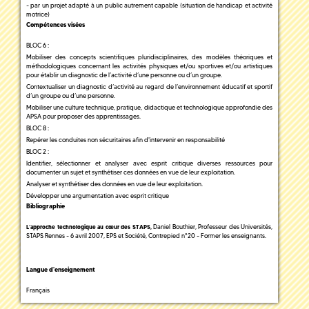
- par un projet adapté à un public autrement capable (situation de handicap et activité
motrice)
Compétences visées
BLOC 6 :
Mobiliser des concepts scientifiques pluridisciplinaires, des modèles théoriques et
méthodologiques concernant les activités physiques et/ou sportives et/ou artistiques
pour établir un diagnostic de l’activité d’une personne ou d’un groupe.
Contextualiser un diagnostic d’activité au regard de l’environnement éducatif et sportif
d’un groupe ou d’une personne.
Mobiliser une culture technique, pratique, didactique et technologique approfondie des
APSA pour proposer des apprentissages.
BLOC 8 :
Repérer les conduites non sécuritaires afin d'intervenir en responsabilité
BLOC 2 :
Identifier, sélectionner et analyser avec esprit critique diverses ressources pour
documenter un sujet et synthétiser ces données en vue de leur exploitation.
Analyser et synthétiser des données en vue de leur exploitation.
Développer une argumentation avec esprit critique
Bibliographie
Daniel Bouthier, Professeur des Universités,
L’approche technologique au cœur des STAPS,
STAPS Rennes - 6 avril 2007, EPS et Société, Contrepied n°20 - Former les enseignants.
Langue d'enseignement
Français