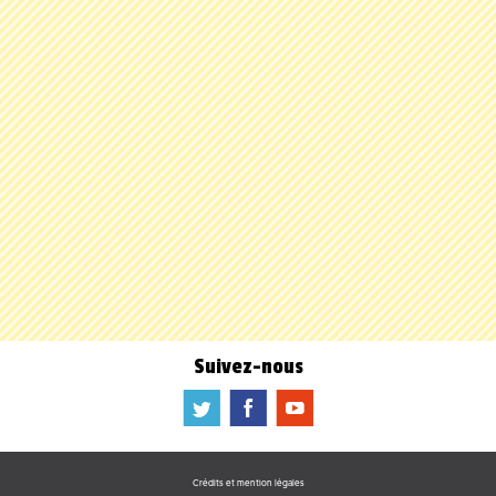
Suivez-nous
a
b
f
Crédits et mention légales