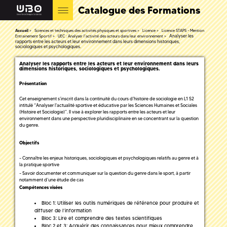
Catalogue des Formations
Accueil
Sciences et techniques des activités physiques et sportives
Licence
Licence STAPS - Mention
Analyser les
Entrainement Sportif
UEC : Analyser l'activité des acteurs dans leur environnement
rapports entre les acteurs et leur environnement dans leurs dimensions historiques,
sociologiques et psychologiques.
Analyser les rapports entre les acteurs et leur environnement dans leurs
dimensions historiques, sociologiques et psychologiques.
Présentation
Cet enseignement s’inscrit dans la continuité du cours d’histoire de sociologie en L1 S2
intitulé “Analyser l'actualité sportive et éducative par les Sciences Humaines et Sociales
(Histoire et Sociologie)”. Il vise à explorer les rapports entre les acteurs et leur
environnement dans une perspective pluridisciplinaire en se concentrant sur la question
du genre.
Objectifs
- Connaître les enjeux historiques, sociologiques et psychologiques relatifs au genre et à
la pratique sportive
- Savoir documenter et communiquer sur la question du genre dans le sport, à partir
notamment d’une étude de cas
Compétences visées
Bloc 1: Utiliser les outils numériques de référence pour produire et
diffuser de l’information
Bloc 3: Lire et comprendre des textes scientifiques
Bloc 2 et 3: Acquérir des connaissances pour mieux comprendre