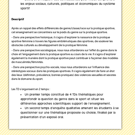
les enjeux sociaux, culturels, politiques et économiques du système
sportif
Descriptif
Après un rappel des effets différenciés de genre/classe/race sur la pratique sportive,
cet enseignement se concentrera sur le poids du genre sur la pratique sportive.
- Dans une perspective historique, il s’agira d’explorer la naissance de la pratique
sportive féminine à travers les figures emblématiques des sportives, de soulever les
obstacles culturels au développement de la pratique féminine.
- Dans une perspective sociologique, nous nous attarderons sur l’effet du genre dans le
choix et l’engagement dans la pratique sportive au cours de la vie. Il s’agira d’explorer
également la manière dont la pratique sportive peut contribuer à façonner des modèles
de masculinités/féminités.
- Dans une perspective psycho-sociale, nous nous attarderons sur l’influence des
stéréotypes sociaux dans les pratiques sportives. Il s’agira également de faire un état
des lieux (définition, prévalence, bonnes pratiques) des violences sexuelles et sexistes
dans le domaine du sport.
Les TD s’organisent en 2 temps :
Un premier temps constitué de 4 TDs thématiques pour
approfondir la question du genre dans le sport et situer les
différentes approches scientifiques support de l’enseignement.
Un second temps d’enquête qualitative amenant les étudiants à se
questionner sur une thématique proposée ou choisie, finalisé par la
présentation d’un exposé oral.