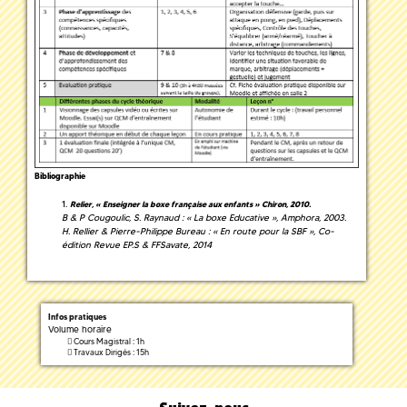
Bibliographie
Relier, « Enseigner la boxe française aux enfants » Chiron, 2010.
B & P Cougoulic, S. Raynaud : « La boxe Educative », Amphora, 2003.
H. Rellier & Pierre-Philippe Bureau : « En route pour la SBF », Co-
édition Revue EP.S & FFSavate, 2014
Infos pratiques
Volume horaire
Cours Magistral : 1h
Travaux Dirigés : 15h