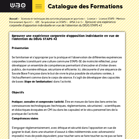
Catalogue des Formations
Accueil
Sciences et techniques des activités physiques et sportives
Licence
Licence STAPS - Mention
Eprouver une expérience
Entrainement Sportif
UEE : Se spécialiser en STAPS
APSA 2 et 3
corporelle d'opposition individuelle en vue de l'obtention du DEUG STAPS #2
Eprouver une expérience corporelle d'opposition individuelle en vue de
l'obtention du DEUG STAPS #2
Présentation
Se familiariser et s'approprier par la pratique et l'observation de différentes expériences
corporelles (constituant une culture commune STAPS-SE de motricité réfléchie), pour
développer un ensemble de compétences permettant d'encadrer et d'initier divers
publics, de manière éthique, sécuritaire et efficiente. Ici, découverte d’une séquence de
Savate Boxe Française dans le but de vivre le plus possible de situations variées, à
l’échauffement comme dans le corps de séance. Il s’agît de développer des capacités
de bases (
) dans l’activité.
Etape de familiarisation
Objectifs
. Être en mesure de faire des liens entre les
Pratiquer, connaître et comprendre l’activité
connaissances technologiques (techniques, règlementaires, sécuritaires) ; scientifiques
et didactiques évoquées en CM (ou dans les capsules) et le vécu personnel lors de la
pratique de l’activité.
Compétences visées
S'engager règlementairement, avec éthique et sécurité dans l’opposition en vue de
gagner le duel, dans une situation d’assaut à rôles indéterminés avec adversaire(s)
imposé(s) mais de poids équivalent, pour toucher sans se faire toucher ou ne pas se faire