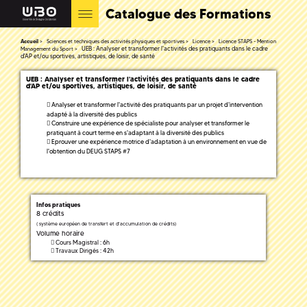
Catalogue des Formations
Accueil
Sciences et techniques des activités physiques et sportives
Licence
Licence STAPS - Mention
UEB : Analyser et transformer l'activités des pratiquants dans le cadre
Management du Sport
d'AP et/ou sportives, artistiques, de loisir, de santé
UEB : Analyser et transformer l'activités des pratiquants dans le cadre
d'AP et/ou sportives, artistiques, de loisir, de santé
Analyser et transformer l'activité des pratiquants par un projet d'intervention
adapté à la diversité des publics
Construire une expérience de spécialiste pour analyser et transformer le
pratiquant à court terme en s'adaptant à la diversité des publics
Eprouver une expérience motrice d'adaptation à un environnement en vue de
l'obtention du DEUG STAPS #7
Infos pratiques
8 crédits
(
système européen de transfert et d'accumulation de crédits)
Volume horaire
Cours Magistral : 6h
Travaux Dirigés : 42h