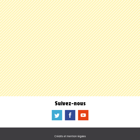
Suivez-nous
a
b
f
Crédits et mention légales