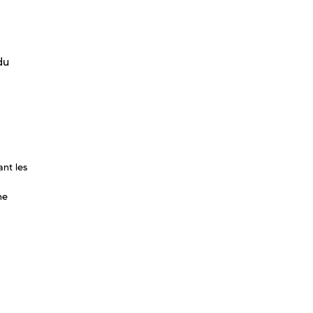
du
ant les
ne