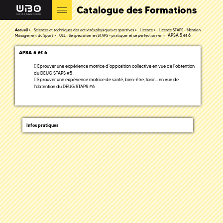
Catalogue des Formations
Accueil
Sciences et techniques des activités physiques et sportives
Licence
Licence STAPS - Mention
APSA 5 et 6
Management du Sport
UEE : Se spécialiser en STAPS - pratiquer et se perfectionner
APSA 5 et 6
Eprouver une expérience motrice d'opposition collective en vue de l'obtention
du DEUG STAPS #5
Eprouver une expérience motrice de santé, bien-être, loisir... en vue de
l'obtention du DEUG STAPS #6
Infos pratiques