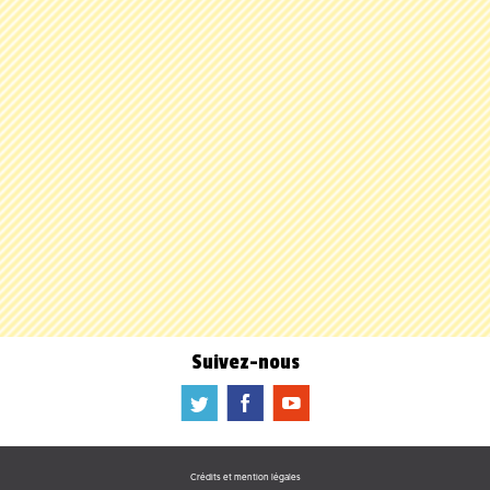
Suivez-nous
a
b
f
Crédits et mention légales