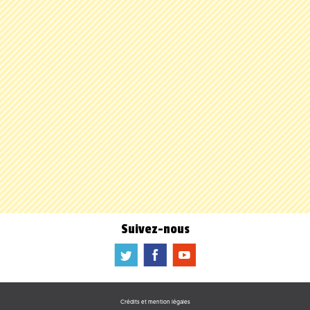
Suivez-nous
a
b
f
Crédits et mention légales