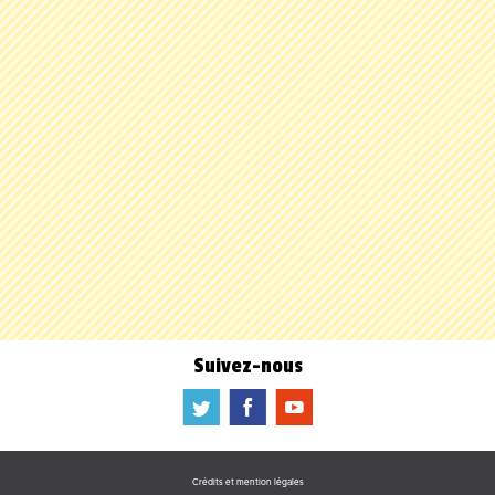
Suivez-nous
a
b
f
Crédits et mention légales