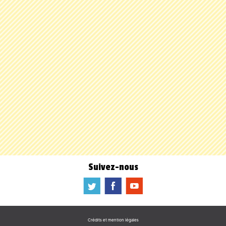
Suivez-nous
a
b
f
Crédits et mention légales