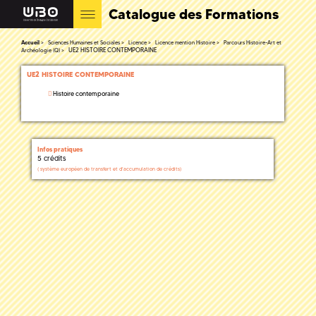
Catalogue des Formations
Accueil
Sciences Humaines et Sociales
Licence
Licence mention Histoire
Parcours Histoire-Art et
UE2 HISTOIRE CONTEMPORAINE
Archéologie (Q)
UE2 HISTOIRE CONTEMPORAINE
Histoire contemporaine
Infos pratiques
5 crédits
(
système européen de transfert et d'accumulation de crédits)