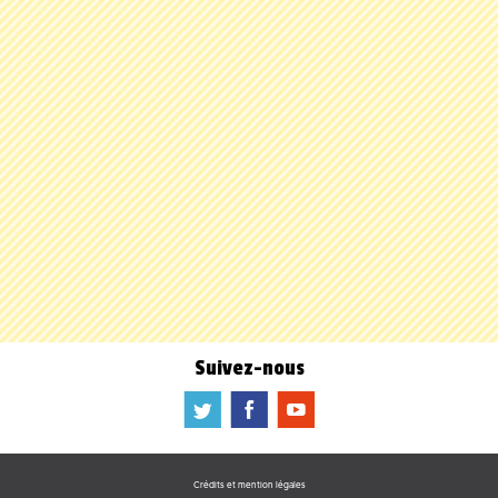
Suivez-nous
a
b
f
Crédits et mention légales