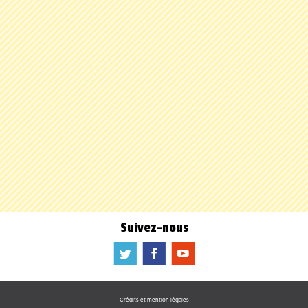
Suivez-nous
a
b
f
Crédits et mention légales