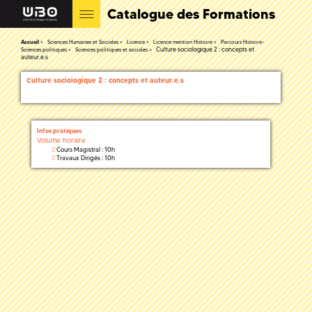
Catalogue des Formations
Accueil
Sciences Humaines et Sociales
Licence
Licence mention Histoire
Parcours Histoire-
Culture sociologique 2 : concepts et
Sciences politiques
Sciences politiques et sociales
auteur.e.s
Culture sociologique 2 : concepts et auteur.e.s
Infos pratiques
Volume horaire
Cours Magistral : 10h
Travaux Dirigés : 10h