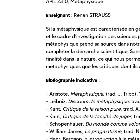
APIL 2310, Métaphysique :
Renan STRAUSS
Enseignant :
Si la métaphysique est caractérisée en 
et le cadre d’investigation des sciences
métaphysique prend sa source dans notre 
compléter la démarche scientifique. Sans s
finalité dans la nature, ce qui nous perm
métaphysiques que les critiques dont ils on
Bibliographie indicative :
- Aristote,
Métaphysique
, trad. J. Tricot,
- Leibniz,
Discours de métaphysique
, tra
- Kant,
Critique de la raison pure
, trad. 
- Kant,
Critique de la faculté de juger
, t
- Schopenhauer,
Du monde comme volon
- William James,
Le pragmatisme
, trad. 
- Henri Bergson, « Introduction à la mét