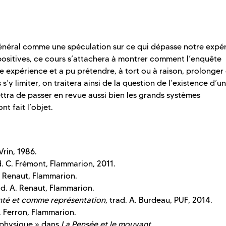
général comme une spéculation sur ce qui dépasse notre expé
 positives, ce cours s’attachera à montrer comment l’enquête
expérience et a pu prétendre, à tort ou à raison, prolonger
’y limiter, on traitera ainsi de la question de l’existence d’u
ettra de passer en revue aussi bien les grands systèmes
t fait l’objet.
 Vrin, 1986.
d. C. Frémont, Flammarion, 2011.
A. Renaut, Flammarion.
rad. A. Renaut, Flammarion.
té et comme représentation
, trad. A. Burdeau, PUF, 2014.
N. Ferron, Flammarion.
aphysique » dans
La Pensée et le mouvant.