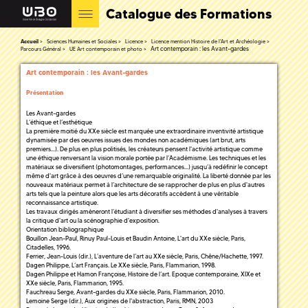
Catalogue des Formations
Accueil
Sciences Humaines et Sociales
Licence
Licence mention Histoire de l'Art et Archéologie
Art contemporain : les Avant-gardes
Parcours Général
UE Art contemporain et photo
Art contemporain : les Avant-gardes
Présentation
Les Avant-gardes
L’éthique et l’esthétique
La première moitié du XXe siècle est marquée une extraordinaire inventivité artistique
dynamisée par des oeuvres issues des mondes non académiques (art brut, arts
premiers...). De plus en plus politisés, les créateurs pensent l'activité artistique comme
une éthique renversant la vision morale portée par l’Académisme. Les techniques et les
matériaux se diversifient (photomontages, performances...) jusqu’à redéfinir le concept
même d'art grâce à des oeuvres d’une remarquable originalité. La liberté donnée par les
nouveaux matériaux permet à l’architecture de se rapprocher de plus en plus d'autres
arts tels que la peinture alors que les arts décoratifs accèdent à une véritable
reconnaissance artistique.
Les travaux dirigés amèneront l’étudiant à diversifier ses méthodes d'analyses à travers
la critique d'art ou la scénographie d'exposition.
Orientation bibliographique
Bouillon Jean-Paul, Rinuy Paul-Louis et Baudin Antoine, L'art du XXe siècle, Paris,
Citadelles, 1996.
Ferrier, Jean-Louis (dir.), L’aventure de l’art au XXe siècle, Paris, Chêne/Hachette, 1997.
Dagen Philippe, L’art Français. Le XXe siècle, Paris, Flammarion, 1998.
Dagen Philippe et Hamon Françoise, Histoire de l’art. Epoque contemporaine, XIXe et
XXe siècle, Paris, Flammarion, 1995.
Fauchreau Serge, Avant-gardes du XXe siècle, Paris, Flammarion, 2010.
Lemoine Serge (dir.), Aux origines de l'abstraction, Paris, RMN, 2003