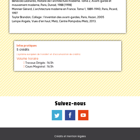
Benevolo Leonardo, Histoire de l’architecture moderne. Tome 2, Avant-garde et
mouvement moderne, Paris, Dunod, 1988 [1998]
Monnier Gérard, L’architecture moderne en France. Tome 1, 1889-1940, Paris, Picard,
1997
Taylor Brandon, Collage : l’invention des avant-gardes, Paris, Hazan, 2005
Lampe Angela, Vues d'en haut, Metz, Centre Pompidou Metz, 2013.
Infos pratiques
5 crédits
(
système européen de transfert et d'accumulation de crédits)
Volume horaire
Travaux Dirigés : 16.5h
Cours Magistral : 16.5h
Suivez-nous
a
b
f
Crédits et mention légales