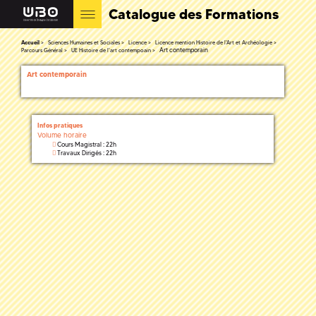
Catalogue des Formations
Accueil
Sciences Humaines et Sociales
Licence
Licence mention Histoire de l'Art et Archéologie
Art contemporain
Parcours Général
UE Histoire de l'art contempoain
Art contemporain
Infos pratiques
Volume horaire
Cours Magistral : 22h
Travaux Dirigés : 22h