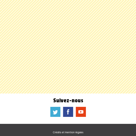
Suivez-nous
a
b
f
Crédits et mention légales