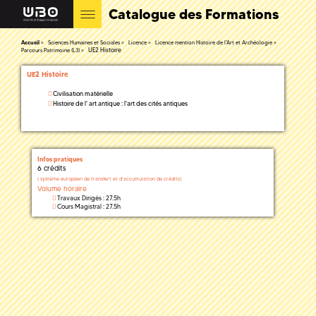
Catalogue des Formations
Accueil
Sciences Humaines et Sociales
Licence
Licence mention Histoire de l'Art et Archéologie
UE2 Histoire
Parcours Patrimoine (L3)
UE2 Histoire
Civilisation matérielle
Histoire de l' art antique : l'art des cités antiques
Infos pratiques
6 crédits
(
système européen de transfert et d'accumulation de crédits)
Volume horaire
Travaux Dirigés : 27.5h
Cours Magistral : 27.5h