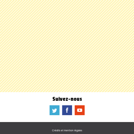
Suivez-nous
a
b
f
Crédits et mention légales