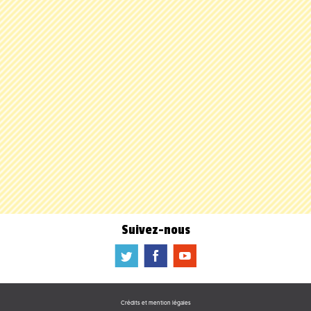
Suivez-nous
a
b
f
Crédits et mention légales