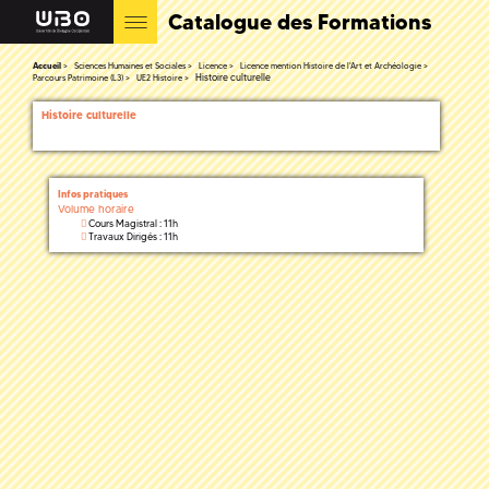
Catalogue des Formations
Accueil
Sciences Humaines et Sociales
Licence
Licence mention Histoire de l'Art et Archéologie
Histoire culturelle
Parcours Patrimoine (L3)
UE2 Histoire
Histoire culturelle
Infos pratiques
Volume horaire
Cours Magistral : 11h
Travaux Dirigés : 11h