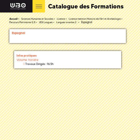
Catalogue des Formations
Accueil
Sciences Humaines et Sociales
Licence
Licence mention Histoire de l'Art et Archéologie
Espagnol
Parcours Patrimoine (L3)
UE6 Langues
Langues vivantes 2 :
Espagnol
Infos pratiques
Volume horaire
Travaux Dirigés : 16.5h