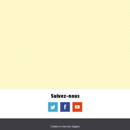
Suivez-nous
a
b
f
Crédits et mention légales