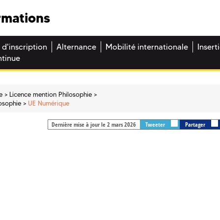
rmations
 d'inscription
Alternance
Mobilité internationale
Insert
ntinue
e
Licence mention Philosophie
losophie
UE Numérique
Dernière mise à jour le 2 mars 2026
Tweeter
Partager