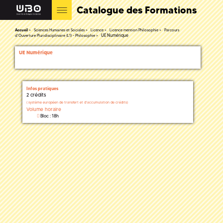
Catalogue des Formations
Accueil
Sciences Humaines et Sociales
Licence
Licence mention Philosophie
Parcours
UE Numérique
d'Ouverture Pluridisciplinaire (L1) - Philosophie
UE Numérique
Infos pratiques
2 crédits
(
système européen de transfert et d'accumulation de crédits)
Volume horaire
Bloc : 18h