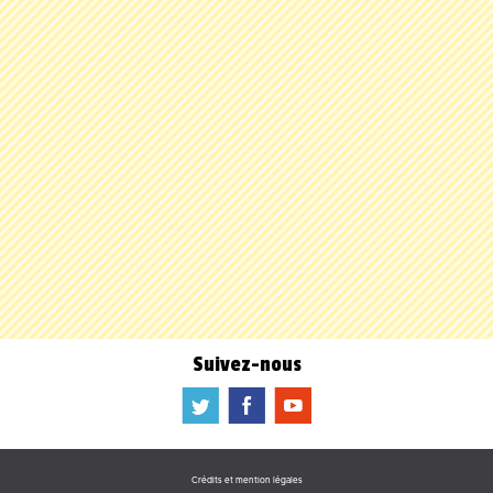
Suivez-nous
a
b
f
Crédits et mention légales