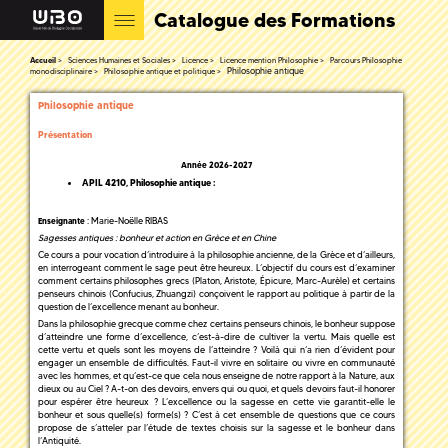
Catalogue des Formations
Accueil
Sciences Humaines et Sociales
Licence
Licence mention Philosophie
Parcours Philosophie
Philosophie antique
monodisciplinaire
Philosophie antique et politique
Philosophie antique
Présentation
Année 2026-2027
APIL 4210,
Philosophie antique
:
: Marie-Noëlle RIBAS
Enseignante
Sagesses antiques : bonheur et action en Grèce et en Chine
Ce cours a pour vocation d’introduire à la philosophie ancienne, de la Grèce et d’ailleurs,
en interrogeant comment le sage peut être heureux. L’objectif du cours est d’examiner
comment certains philosophes grecs (Platon, Aristote, Épicure, Marc-Aurèle) et certains
penseurs chinois (Confucius, Zhuangzi) conçoivent le rapport au politique à partir de la
question de l’excellence menant au bonheur.
Dans la philosophie grecque comme chez certains penseurs chinois, le bonheur suppose
d’atteindre une forme d’excellence, c’est-à-dire de cultiver la vertu. Mais quelle est
cette vertu et quels sont les moyens de l’atteindre ? Voilà qui n’a rien d’évident pour
engager un ensemble de difficultés. Faut-il vivre en solitaire ou vivre en communauté
avec les hommes, et qu’est-ce que cela nous enseigne de notre rapport à la Nature, aux
dieux ou au Ciel ? A-t-on des devoirs, envers qui ou quoi, et quels devoirs faut-il honorer
pour espérer être heureux ? L’excellence ou la sagesse en cette vie garantit-elle le
bonheur et sous quelle(s) forme(s) ? C’est à cet ensemble de questions que ce cours
propose de s’atteler par l’étude de textes choisis sur la sagesse et le bonheur dans
l’Antiquité.