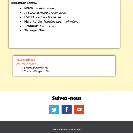
Bibliographie indicative
Platon,
La République
Aristote,
Éthique à Nicomaque
Épicure,
Lettre à Ménécée
Marc-Aurèle,
Pensées pour moi-même
Confucius,
Entretiens
Zhuangzi,
Œuvres
Infos pratiques
Volume horaire
Cours Magistral : 7h
Travaux Dirigés : 15h
Suivez-nous
a
b
f
Crédits et mention légales