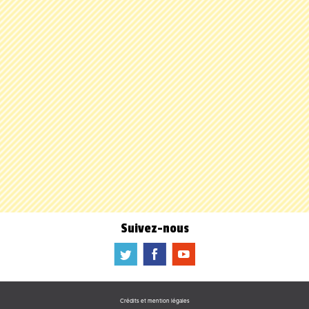
Suivez-nous
a
b
f
Crédits et mention légales