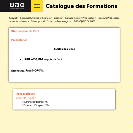
Catalogue des Formations
Accueil
Sciences Humaines et Sociales
Licence
Licence mention Philosophie
Parcours Philosophie
Philosophie de l'art
monodisciplinaire
Philosophie de l'art et anthropologie
Philosophie de l'art
Présentation
ANNEE 2025-2026
APIL 6310,
Philosophie de l’art
:
: Rémi MORVAN.
Enseignant
Infos pratiques
Volume horaire
Cours Magistral : 7h
Travaux Dirigés : 15h