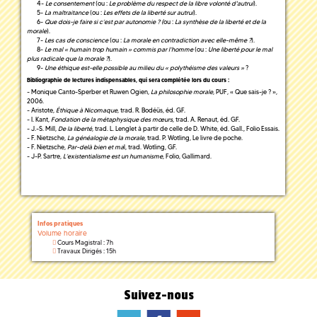
4-
Le consentement
(ou :
Le problème du respect de la libre volonté d'autrui
).
5-
La maltraitance
(ou :
Les effets de la liberté sur autrui
).
6-
Que dois-je faire si c’est par autonomie ? (
ou :
La synthèse de la liberté et de la
morale
).
7-
Les cas de conscience
(ou :
La morale en contradiction avec elle-même ?
).
8-
Le mal « humain trop humain » commis par l’homme
(ou :
Une liberté pour le mal
plus radicale que la morale ?
).
9-
Une éthique est-elle possible au milieu du « polythéisme des valeurs »
?
Bibliographie de lectures indispensables, qui sera complétée lors du cours :
- Monique Canto-Sperber et Ruwen Ogien,
La philosophie morale
, PUF, « Que sais-je ? »,
2006.
- Aristote,
Éthique à Nicomaque
, trad. R. Bodéüs, éd. GF.
- I. Kant,
Fondation de la métaphysique des mœurs
, trad. A. Renaut, éd. GF.
- J.-S. Mill,
De la liberté
, trad. L. Lenglet à partir de celle de D. White, éd. Gall., Folio Essais.
- F. Nietzsche,
La généalogie de la morale
, trad. P. Wotling, Le livre de poche.
- F. Nietzsche,
Par-delà bien et ma
l, trad. Wotling, GF.
- J-P. Sartre,
L’existentialisme est un humanisme,
Folio, Gallimard.
Infos pratiques
Volume horaire
Cours Magistral : 7h
Travaux Dirigés : 15h
Suivez-nous