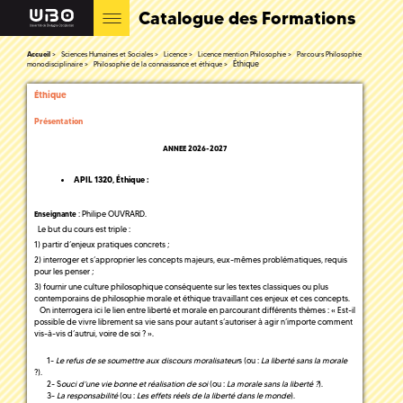
Catalogue des Formations
Accueil
Sciences Humaines et Sociales
Licence
Licence mention Philosophie
Parcours Philosophie
Éthique
monodisciplinaire
Philosophie de la connaissance et éthique
Éthique
Présentation
ANNEE 2026-2027
APIL 1320,
Éthique
:
: Philipe OUVRARD.
Enseignante
Le but du cours est triple :
1) partir d’enjeux pratiques concrets ;
2) interroger et s’approprier les concepts majeurs, eux-mêmes problématiques, requis
pour les penser ;
3) fournir une culture philosophique conséquente sur les textes classiques ou plus
contemporains de philosophie morale et éthique travaillant ces enjeux et ces concepts.
On interrogera ici le lien entre liberté et morale en parcourant différents thèmes : « Est-il
possible de vivre librement sa vie sans pour autant s’autoriser à agir n’importe comment
vis-à-vis d’autrui, voire de soi ? ».
1-
Le refus de se soumettre aux discours moralisateur
s (ou :
La liberté sans la morale
?).
2- S
ouci d’une vie bonne et réalisation de soi
(ou :
La morale sans la liberté ?
).
3-
La responsabilité
(ou :
Les effets réels de la liberté dans le monde
).