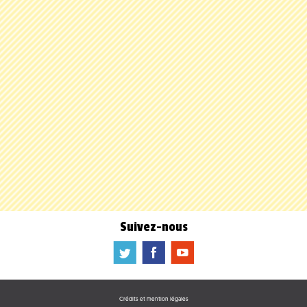
Suivez-nous
a
b
f
Crédits et mention légales