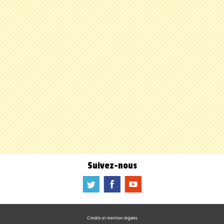
Suivez-nous
a
b
f
Crédits et mention légales