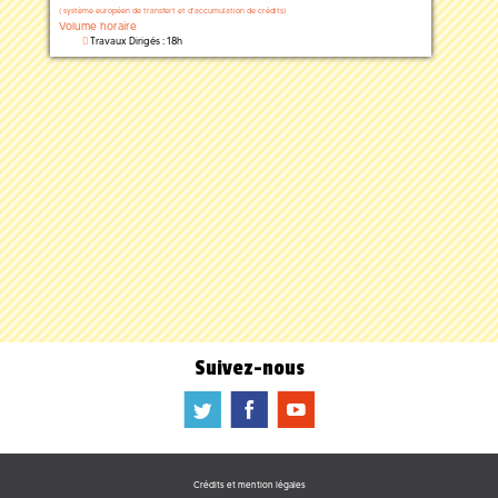
(
système européen de transfert et d'accumulation de crédits)
Volume horaire
Travaux Dirigés : 18h
Suivez-nous
a
b
f
Crédits et mention légales