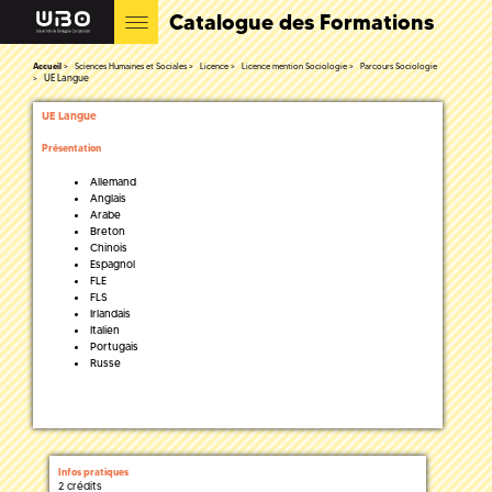
Catalogue des Formations
Accueil
Sciences Humaines et Sociales
Licence
Licence mention Sociologie
Parcours Sociologie
UE Langue
UE Langue
Présentation
Allemand
Anglais
Arabe
Breton
Chinois
Espagnol
FLE
FLS
Irlandais
Italien
Portugais
Russe
Infos pratiques
2 crédits