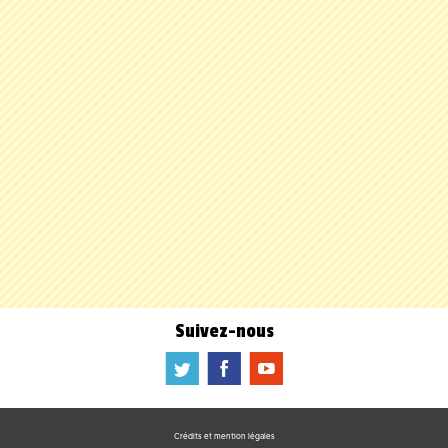
Suivez-nous
a
b
f
Crédits et mention légales