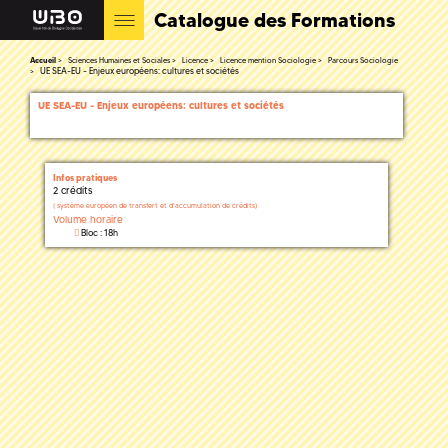
Catalogue des Formations
Accueil
Sciences Humaines et Sociales
Licence
Licence mention Sociologie
Parcours Sociologie
UE SEA-EU - Enjeux européens: cultures et sociétés
UE SEA-EU - Enjeux européens: cultures et sociétés
Infos pratiques
2 crédits
(
système européen de transfert et d'accumulation de crédits)
Volume horaire
Bloc : 18h