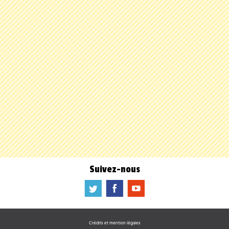
Suivez-nous
a
b
f
Crédits et mention légales