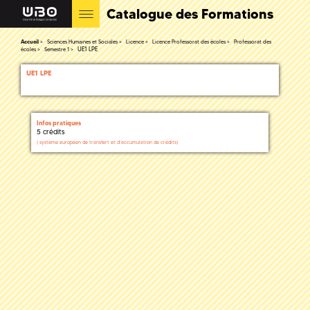
Catalogue des Formations
Accueil
Sciences Humaines et Sociales
Licence
Licence Professorat des écoles
Professorat des
UE1 LPE
écoles
Semestre 1
UE1 LPE
Infos pratiques
5 crédits
(
système européen de transfert et d'accumulation de crédits)