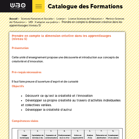
Catalogue des Formations
Accueil
Sciences Humaines et Sociales
Licence
Licence Sciences de l'éducation
Mention Sciences
Prendre en compte la dimension créative dans les
de l'Education
UEB : S'adapter aux publics
apprentissages (niveau 5)
Prendre en compte la dimension créative dans les apprentissages
(niveau 5)
Présentation
Cette unité d’enseignement propose une découverte et introduction aux concepts de
créativité et d’innovation.
Pré-requis nécessaires
Il faut faire preuve d’ouverture d’esprit et de curiosité
Objectifs
Découvrir ce qu’est la créativité et l’innovation
Développer sa propre créativité au travers d’activités individuelles
et collectives variées.
Développer la créativité d’autrui
Compétences visées