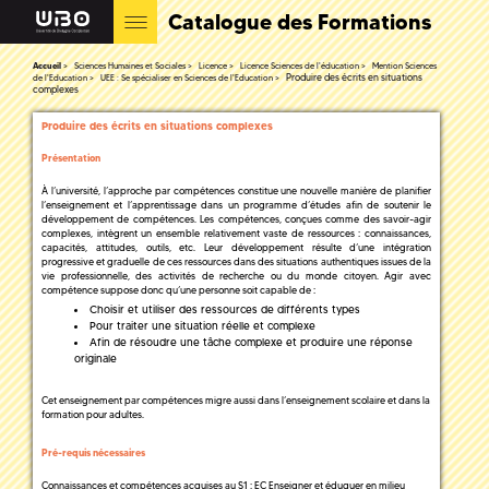
Catalogue des Formations
Accueil
Sciences Humaines et Sociales
Licence
Licence Sciences de l'éducation
Mention Sciences
Produire des écrits en situations
de l'Education
UEE : Se spécialiser en Sciences de l'Education
complexes
Produire des écrits en situations complexes
Présentation
À l’université, l’approche par compétences constitue une nouvelle manière de planifier
l’enseignement et l’apprentissage dans un programme d’études afin de soutenir le
développement de compétences. Les compétences, conçues comme des savoir-agir
complexes, intègrent un ensemble relativement vaste de ressources : connaissances,
capacités, attitudes, outils, etc. Leur développement résulte d’une intégration
progressive et graduelle de ces ressources dans des situations authentiques issues de la
vie professionnelle, des activités de recherche ou du monde citoyen. Agir avec
compétence suppose donc qu’une personne soit capable de :
Choisir et utiliser des ressources de différents types
Pour traiter une situation réelle et complexe
Afin de résoudre une tâche complexe et produire une réponse
originale
Cet enseignement par compétences migre aussi dans l’enseignement scolaire et dans la
formation pour adultes.
Pré-requis nécessaires
Connaissances et compétences acquises au S1 : EC Enseigner et éduquer en milieu