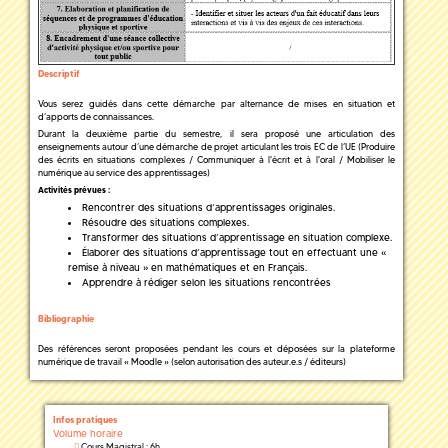
Descriptif
Vous serez guidés dans cette démarche par alternance de mises en situation et
d’apports de connaissances.
Durant la deuxième partie du semestre, il sera proposé une articulation des
enseignements autour d’une démarche de projet articulant les trois EC de l’UE (Produire
des écrits en situations complexes / Communiquer à l'écrit et à l'oral / Mobiliser le
numérique au service des apprentissages)
Activités prévues :
Rencontrer des situations d’apprentissages originales.
Résoudre des situations complexes.
Transformer des situations d’apprentissage en situation complexe.
Élaborer des situations d’apprentissage tout en effectuant une «
remise à niveau » en mathématiques et en Français.
Apprendre à rédiger selon les situations rencontrées
Bibliographie
Des références seront proposées pendant les cours et déposées sur la plateforme
numérique de travail « Moodle » (selon autorisation des auteur.e.s / éditeurs)
Infos pratiques
Volume horaire
Cours Magistral : 6h