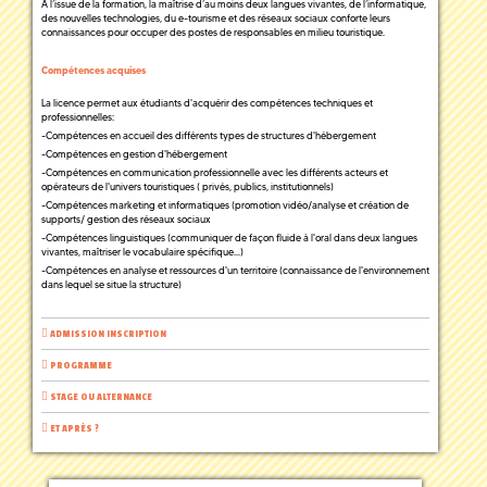
A l’issue de la formation, la maîtrise d’au moins deux langues vivantes, de l’informatique,
des nouvelles technologies, du e-tourisme et des réseaux sociaux conforte leurs
connaissances pour occuper des postes de responsables en milieu touristique.
Compétences acquises
La licence permet aux étudiants d'acquérir des compétences techniques et
professionnelles:
-Compétences en accueil des différents types de structures d'hébergement
-Compétences en gestion d'hébergement
-Compétences en communication professionnelle avec les différents acteurs et
opérateurs de l'univers touristiques ( privés, publics, institutionnels)
-Compétences marketing et informatiques (promotion vidéo/analyse et création de
supports/ gestion des réseaux sociaux
-Compétences linguistiques (communiquer de façon fluide à l'oral dans deux langues
vivantes, maîtriser le vocabulaire spécifique...)
-Compétences en analyse et ressources d'un territoire (connaissance de l'environnement
dans lequel se situe la structure)
ADMISSION INSCRIPTION
PROGRAMME
STAGE OU ALTERNANCE
ET APRÈS ?