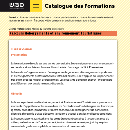
Catalogue des Formations
Accueil
Sciences Humaines et Sociales
Licence professionnelle
Licence Professionnelle Métiers du
Parcours Hébergements et environnement touristiques
tourisme et des loisirs
Licence Professionnelle Métiers du tourisme et des loisirs
Parcours Hébergements et environnement touristiques
PRÉSENTATION
Présentation
La formation se déroule sur une année universitaire. Les enseignements commencent mi-
septembre et s'achèvent fin mars. Ils sont suivis d'un stage de 12 à 13 semaines.
La formation s'organise autour d'enseignements généraux, d'enseignements pratiques
et d'enseignements professionnels (au total 390 heures). Elle s'appuie sur un partenariat
très étroit avec les milieux professionnels. Les étudiants doivent mener un "Projet tutoré"
parallèlement aux enseignements dispensés.
Objectifs
La licence professionnelle « Hébergement et Environnement Touristiques » permet aux
étudiants d’appréhender les savoir-faire de l’exploitation d’un hébergement touristique
(gestion, animation, promotion) et d’être en mesure de renseigner et de conseiller la
clientèle afin qu’elle puisse découvrir la région d’accueil dans les meilleures conditions.
La licence apporte aux étudiants les compétences nécessaires à la connaissance du
milieu professionnel de l’hébergement, tant au niveau économique, juridique qu’au
niveau de la gestion comptable, administrative et commerciale.