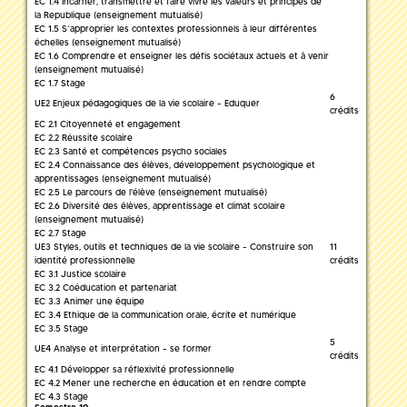
EC 1.4 Incarner, transmettre et faire vivre les valeurs et principes de
la Republique (enseignement mutualisé)
EC 1.5 S’approprier les contextes professionnels à leur différentes
échelles (enseignement mutualisé)
EC 1.6 Comprendre et enseigner les défis sociétaux actuels et à venir
(enseignement mutualisé)
EC 1.7 Stage
6
UE2 Enjeux pédagogiques de la vie scolaire - Eduquer
crédits
EC 2.1 Citoyenneté et engagement
EC 2.2 Réussite scolaire
EC 2.3 Santé et compétences psycho sociales
EC 2.4 Connaissance des élèves, développement psychologique et
apprentissages (enseignement mutualisé)
EC 2.5 Le parcours de l'élève (enseignement mutualisé)
EC 2.6 Diversité des élèves, apprentissage et climat scolaire
(enseignement mutualisé)
EC 2.7 Stage
UE3 Styles, outils et techniques de la vie scolaire - Construire son
11
identité professionnelle
crédits
EC 3.1 Justice scolaire
EC 3.2 Coéducation et partenariat
EC 3.3 Animer une équipe
EC 3.4 Ethique de la communication orale, écrite et numérique
EC 3.5 Stage
5
UE4 Analyse et interprétation - se former
crédits
EC 4.1 Développer sa réflexivité professionnelle
EC 4.2 Mener une recherche en éducation et en rendre compte
EC 4.3 Stage