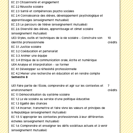
EC 2.1 Citoyenneté et engagement
EC 2.2 Réussite scolaire
EC 2.3 Santé et compétences psycho sociales
EC 2.4 Connaissance des élèves, développement psychologique et
apprentissages (enseignement mutualisé)
EC 2.5 Le parcours de l'élève (enseignement mutualisé)
EC 2.6 Diversité des élèves, apprentissage et climat scolaire
(enseignement mutualisé)
UE3 Styles, outils et techniques de la vie scolaire - Construire son
10
identité professionnelle
crédits
EC 3.1 Justice scolaire
EC 3.2 Coéducation et partenariat
EC 3.3 Animer une équipe
EC 3.4 Ethique de la communication orale, écrite et numérique
UE4 Analyse et interprétation - se former
EC 4.1 Développer sa réflexivité professionnelle
EC 4.2 Mener une recherche en éducation et en rendre compte
Semestre 8
UE1 Faire partie de l’École, comprendre et agir sur les contextes et
7
environnement
crédits
EC 1.1 Démocratisation du système scolaire
EC 1.2 La vie scolaire au service d’une politique éducative
EC 1.3 Egalité des chances
EC 1.4 Incarner, transmettre et faire vivre les valeurs et principes de
la Republique (enseignement mutualisé)
EC 1.5 S’approprier les contextes professionnels à leur différentes
échelles (enseignement mutualisé)
EC 1.6 Comprendre et enseigner les défis sociétaux actuels et à venir
(enseignement mutualisé)