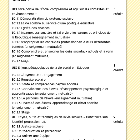
Semestre 10
UE1 Faire partie de l’École, comprendre et agir sur les contextes et
5
environnement ?
crédits
EC 1.1 Démocratisation du système scolaire
EC 1.2 La vie scolaire au service d’une politique éducative
EC 1.3 Egalité des chances
EC 1.4 Incarner, transmettre et faire vivre les valeurs et principes de
la Republique (enseignement mutualisé)
EC 1.5 S’approprier les contextes professionnels à leurs différentes
échelles (enseignement mutualisé)
EC 1.6 Comprendre et enseigner les défis sociétaux actuels et à venir
(enseignement mutualisé)
EC 1.7 Stage
8
UE2 Enjeux pédagogiques de la vie scolaire - Eduquer
crédits
EC 2.1 Citoyenneté et engagement
EC 2.2 Réussite scolaire
EC 2.3 Santé et compétences psycho sociales
EC 2.4 Connaissance des élèves, développement psychologique et
apprentissages (enseignement mutualisé)
EC 2.5 Le parcours de l'élève (enseignement mutualisé)
EC 2.6 Diversité des élèves, apprentissage et climat scolaire
(enseignement mutualisé)
EC 2.7 Stage
UE3 Styles, outils et techniques de la vie scolaire - Construire son
9
identité professionnelle
crédits
EC 3.1 Justice scolaire
EC 3.2 Coéducation et partenariat
EC 3.3 Animer une équipe