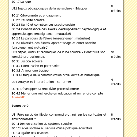
EC 1.7 Langue
9
UE2 Enjeux pédagogiques de la vie scolaire - Eduquer
crédits
EC 2.1 Citoyenneté et engagement
EC 2.2 Réussite scolaire
EC 2.3 Santé et compétences psycho sociale
EC 2.4 Connaissance des élèves, développement psychologique et
apprentissages (enseignement mutualisé)
EC 2.5 Le parcours de l'élève (enseignement mutualisé)
EC 2.6 Diversité des élèves, apprentissage et climat scolaire
(enseignement mutualisé)
UE3 Styles, outils et techniques de la vie scolaire - Construire son
10
identité professionnelle
crédits
EC 3.1 Justice scolaire
EC 3.2 Coéducation et partenariat
EC 3.3 Animer une équipe
EC 3.4 Ethique de la communication orale, écrite et numérique
4
UE4 Analyse et interprétation - se former
crédits
EC 4.1 Développer sa réflexivité professionnelle
EC 4.2 Mener une recherche en éducation et en rendre compte
Année M2
Semestre 9
UE1 Faire partie de l’École, comprendre et agir sur les contextes et
8
environnement ?
crédits
EC 1.1 Démocratisation du système scolaire
EC 1.2 La vie scolaire au service d’une politique éducative
EC 1.3 Egalité des chances