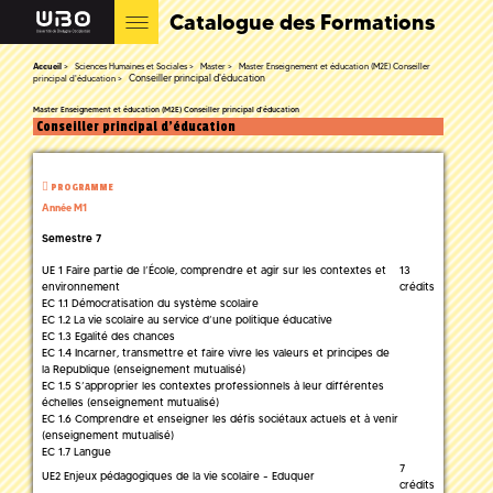
Catalogue des Formations
Accueil
Sciences Humaines et Sociales
Master
Master Enseignement et éducation (M2E) Conseiller
Conseiller principal d'éducation
principal d'éducation
Master Enseignement et éducation (M2E) Conseiller principal d'éducation
Conseiller principal d'éducation
PROGRAMME
Année M1
Semestre 7
UE 1 Faire partie de l’École, comprendre et agir sur les contextes et
13
environnement
crédits
EC 1.1 Démocratisation du système scolaire
EC 1.2 La vie scolaire au service d’une politique éducative
EC 1.3 Egalité des chances
EC 1.4 Incarner, transmettre et faire vivre les valeurs et principes de
la Republique (enseignement mutualisé)
EC 1.5 S’approprier les contextes professionnels à leur différentes
échelles (enseignement mutualisé)
EC 1.6 Comprendre et enseigner les défis sociétaux actuels et à venir
(enseignement mutualisé)
EC 1.7 Langue
7
UE2 Enjeux pédagogiques de la vie scolaire - Eduquer
crédits