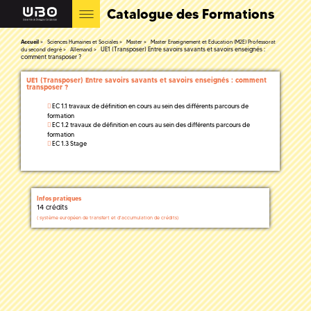
Catalogue des Formations
Accueil
Sciences Humaines et Sociales
Master
Master Enseignement et Education (M2E) Professorat
UE1 (Transposer) Entre savoirs savants et savoirs enseignés :
du second degré
Allemand
comment transposer ?
UE1 (Transposer) Entre savoirs savants et savoirs enseignés : comment
transposer ?
EC 1.1 travaux de définition en cours au sein des différents parcours de
formation
EC 1.2 travaux de définition en cours au sein des différents parcours de
formation
EC 1.3 Stage
Infos pratiques
14 crédits
(
système européen de transfert et d'accumulation de crédits)