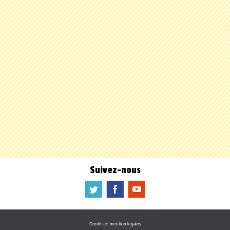
Suivez-nous
a
b
f
Crédits et mention légales