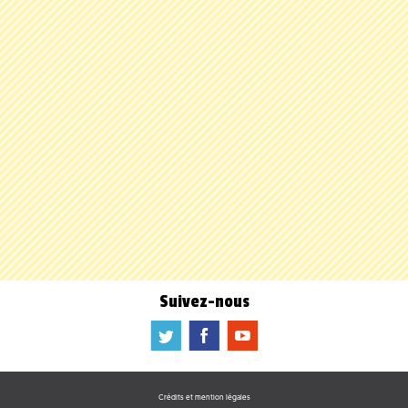
Suivez-nous
a
b
f
Crédits et mention légales