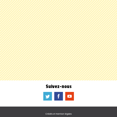
Suivez-nous
a
b
f
Crédits et mention légales