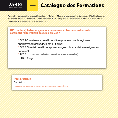
Catalogue des Formations
Accueil
Sciences Humaines et Sociales
Master
Master Enseignement et Education (M2E) Professorat
UE2 (Inclure) Entre exigences communes et besoins individuels :
du second degré
Allemand
comment faire réussir tous les élèves ?
UE2 (Inclure) Entre exigences communes et besoins individuels :
comment faire réussir tous les élèves ?
EC 2.1 Connaissance des élèves, développement psychologique et
apprentissages (enseignement mutualisé)
EC 2.2 Diversité des élèves, apprentissage et climat scolaire (enseignement
mutualisé)
EC 2.3 Le parcours de l'élève (enseignement mutualisé)
EC 2.4 Stage
Infos pratiques
3 crédits
(
système européen de transfert et d'accumulation de crédits)