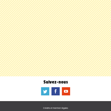
Suivez-nous
a
b
f
Crédits et mention légales