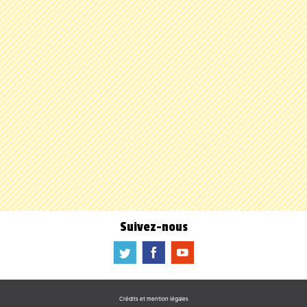
Suivez-nous
a
b
f
Crédits et mention légales