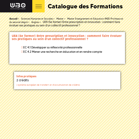
Catalogue des Formations
Accueil
Sciences Humaines et Sociales
Master
Master Enseignement et Education (M2E) Professorat
UE4 (Se former) Entre prescription et innovation : comment faire
du second degré
Anglais
évoluer ses pratiques au sein d’un collectif professionnel ?
UE4 (Se former) Entre prescription et innovation : comment faire évoluer
ses pratiques au sein d’un collectif professionnel ?
EC 4.1 Développer sa réflexivité professionnelle
EC 4.2 Mener une recherche en éducation et en rendre compte
Infos pratiques
2 crédits
(
système européen de transfert et d'accumulation de crédits)