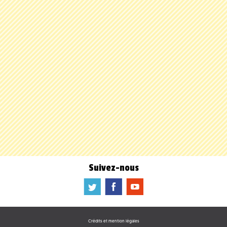
Suivez-nous
a
b
f
Crédits et mention légales