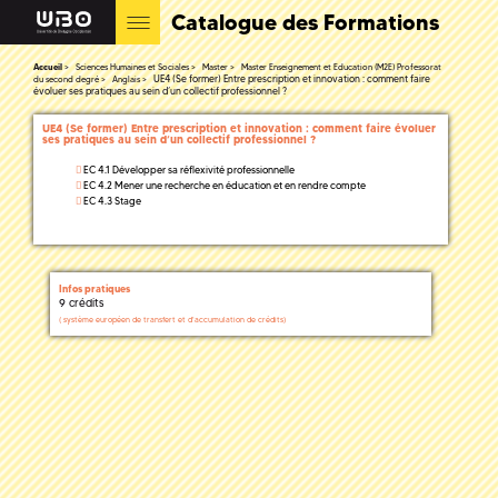
Catalogue des Formations
Accueil
Sciences Humaines et Sociales
Master
Master Enseignement et Education (M2E) Professorat
UE4 (Se former) Entre prescription et innovation : comment faire
du second degré
Anglais
évoluer ses pratiques au sein d’un collectif professionnel ?
UE4 (Se former) Entre prescription et innovation : comment faire évoluer
ses pratiques au sein d’un collectif professionnel ?
EC 4.1 Développer sa réflexivité professionnelle
EC 4.2 Mener une recherche en éducation et en rendre compte
EC 4.3 Stage
Infos pratiques
9 crédits
(
système européen de transfert et d'accumulation de crédits)