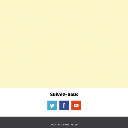
Suivez-nous
a
b
f
Crédits et mention légales